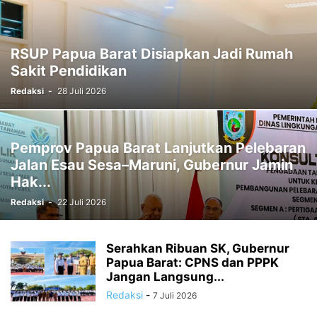
RELIGI
SOCCER
SORONG
SORONG SELATAN
SOSIAL
SPORTS
STTP MANOKWARI
SUARA DARI KAMPUNG
SUPIORI
TAK BERKATEGORI
TAMBRAUW
TEKNOLOGI
TELUK BINTUNI
RSUP Papua Barat Disiapkan Jadi Rumah
TELUK WONDAMA
TIMIKA
VIDEO
WAMENA
Sakit Pendidikan
Redaksi
-
28 Juli 2026
Pemprov Papua Barat Lanjutkan Pelebaran
Jalan Esau Sesa–Maruni, Gubernur Jamin
Hak...
Redaksi
-
22 Juli 2026
Serahkan Ribuan SK, Gubernur
Papua Barat: CPNS dan PPPK
Jangan Langsung...
Redaksi
-
7 Juli 2026