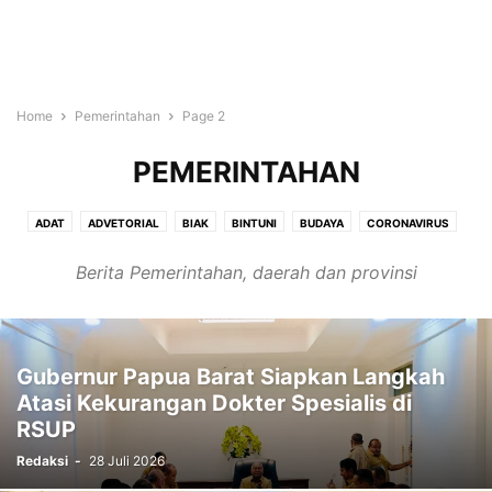
Home
Pemerintahan
Page 2
PEMERINTAHAN
ADAT
ADVETORIAL
BIAK
BINTUNI
BUDAYA
CORONAVIRUS
DESTINASI WISATA
DOCUMENTARIES
EDUCATION
Berita Pemerintahan, daerah dan provinsi
EKONOMI & BISNIS
FAKFAK
HEALTH
HUKUM
JAYAPURA
KESEHATAN
KESENIAN
KOTA SORONG
KRIMINAL
KULINER
LAINNYA
LINGKUNGAN
LOCAL NEWS
MAMBERAMO RAYA
MANOKWARI
MANOKWARI SELATAN
MAYBRAT
NASIONAL
NBA
Gubernur Papua Barat Siapkan Langkah
NEWS
NFL
OLAHRAGA
OPINI WARGA
PAPUA
PAPUA BARAT
Atasi Kekurangan Dokter Spesialis di
RSUP
PAPUA BARAT DAYA
PARIWISATA
PEGUNUNGAN ARFAK
PEMERINTAHAN
PENDIDIKAN
PERISTIWA
PERTANIAN
PETANI
Redaksi
-
28 Juli 2026
POLBANGTAN MANOKWARI
POLITICS
POLITIK
RAJA AMPAT