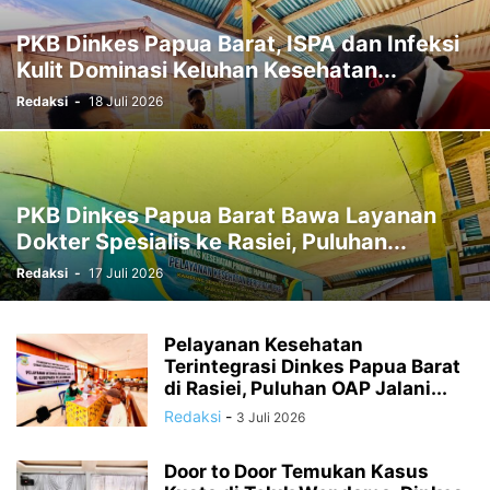
RELIGI
SOCCER
SORONG
SORONG SELATAN
SOSIAL
PKB Dinkes Papua Barat, ISPA dan Infeksi
SPORTS
STTP MANOKWARI
SUARA DARI KAMPUNG
SUPIORI
Kulit Dominasi Keluhan Kesehatan...
TAK BERKATEGORI
TAMBRAUW
TEKNOLOGI
TELUK BINTUNI
Redaksi
-
18 Juli 2026
TELUK WONDAMA
TIMIKA
VIDEO
WAMENA
PKB Dinkes Papua Barat Bawa Layanan
Dokter Spesialis ke Rasiei, Puluhan...
Redaksi
-
17 Juli 2026
Pelayanan Kesehatan
Terintegrasi Dinkes Papua Barat
di Rasiei, Puluhan OAP Jalani...
Redaksi
-
3 Juli 2026
Door to Door Temukan Kasus