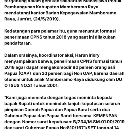
tergabung dalam gerakan solidaritas Mahasiswa Peduli
Pembangunan Kabupaten Mamberamo Raya
mendatangi kantor Badan Kepegawaian Mamberamo
Raya, Jum’at, (24/5/2019).
Kedatangan para pelamar itu, guna menuntut formasi
penerimaan CPNS tahun 2018 yang saat ini dilakukan
pendaftaran.
Dalam orasinya, koordinator aksi, Harun Iriory
menyampaikan bahwa, penerimaan CPNS formasi tahun
2018 agar dapat mengakomodir 80 persen orang asli
Papua (OAP) dan 20 persen bagi Non OAP, karena daerah
otonom untuk anak Mamberamo Raya didukung oleh UU
OTSUS NO.21 Tahun 2001.
“Kami juga meminta dengan tegas meminta kepada
bapak Bupati untuk menindak lanjuti keputusan seluruh
pimpinan Daerah Papua dan Papua Barat serta dua
Gubenur Papua dan Papua Barat bersama KEMENPAN
dengan Nomor surat keputusan: B/234/M.SM.01.00/2019
dan surat Gubernur Papua No:810/1671/SET tanggal 14