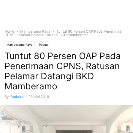
Home
Mamberamo Raya
Tuntut 80 Persen OAP Pada Penerimaan
CPNS, Ratusan Pelamar Datangi BKD Mamberamo
Mamberamo Raya
Papua
Tuntut 80 Persen OAP Pada
Penerimaan CPNS, Ratusan
Pelamar Datangi BKD
Mamberamo
By
Redaksi
-
26 Mei 2019