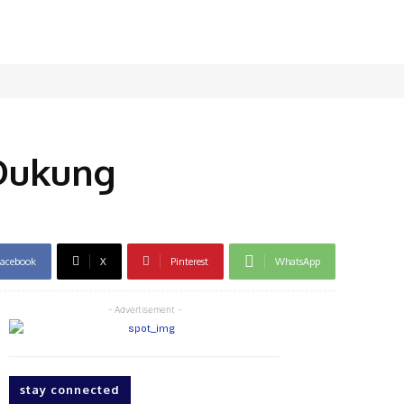
 Dukung
acebook
X
Pinterest
WhatsApp
- Advertisement -
stay connected