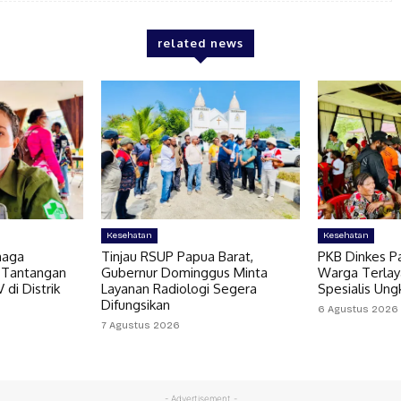
related news
Kesehatan
Kesehatan
naga
Tinjau RSUP Papua Barat,
PKB Dinkes Pa
 Tantangan
Gubernur Dominggus Minta
Warga Terlaya
di Distrik
Layanan Radiologi Segera
Spesialis Un
Difungsikan
6 Agustus 2026
7 Agustus 2026
- Advertisement -