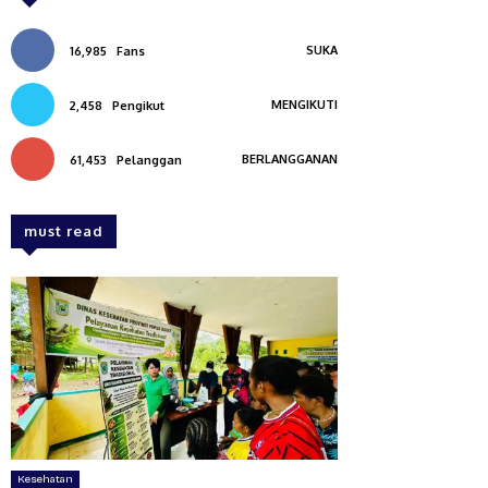
SUKA
16,985
Fans
MENGIKUTI
2,458
Pengikut
BERLANGGANAN
61,453
Pelanggan
must read
Kesehatan