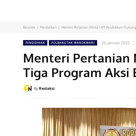
Beranda
Pendidikan
Menteri Pertanian Minta UPT Pendidikan Dukun
20 Januari 2020
PENDIDIKAN
POLBANGTAN MANOKWARI
Menteri Pertanian
Tiga Program Aksi
By
Redaksi