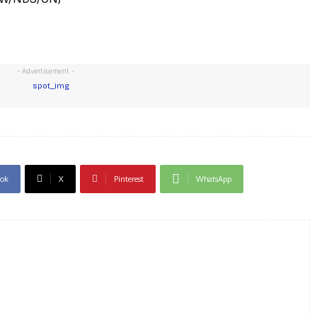
- Advertisement -
ok
X
Pinterest
WhatsApp