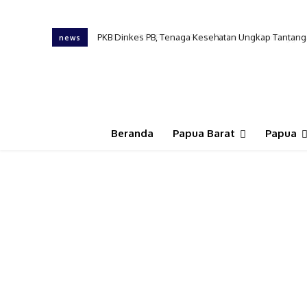
Tinjau RSUP Papua Barat, Gubernur Dominggus Min
news
Beranda
Papua Barat
Papua