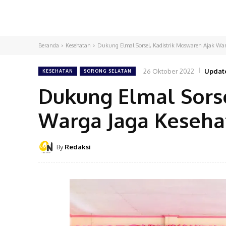
Beranda
Kesehatan
Dukung Elmal Sorsel, Kadistrik Moswaren Ajak War
26 Oktober 2022
Updat
KESEHATAN
SORONG SELATAN
Dukung Elmal Sorse
Warga Jaga Keseha
By
Redaksi