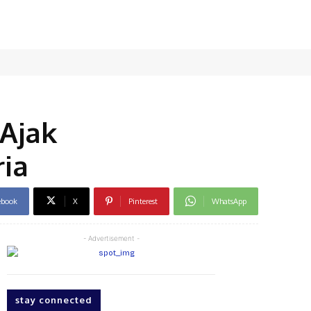
Ajak
ia
ebook
X
Pinterest
WhatsApp
- Advertisement -
stay connected