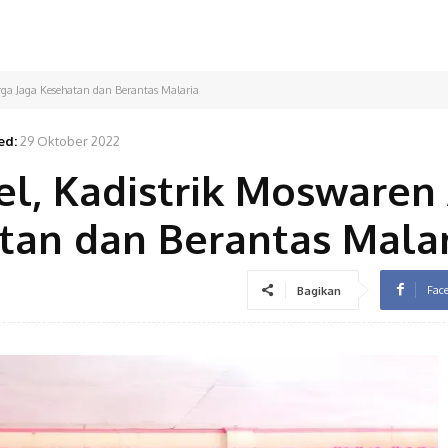
ga Jaga Kesehatan dan Berantas Malaria
ed:
29 Oktober 2022
l, Kadistrik Moswaren 
tan dan Berantas Malar
Fac
Bagikan