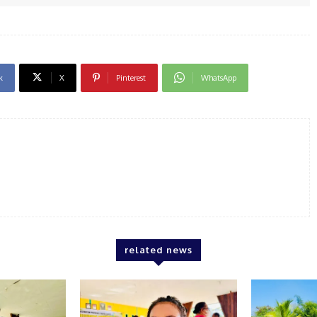
k
X
Pinterest
WhatsApp
related news