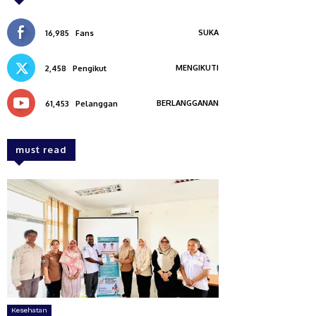
SUKA
16,985
Fans
MENGIKUTI
2,458
Pengikut
BERLANGGANAN
61,453
Pelanggan
must read
Kesehatan