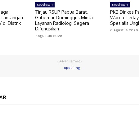
Kesehatan
Kesehatan
naga
Tinjau RSUP Papua Barat,
PKB Dinkes Pa
 Tantangan
Gubernur Dominggus Minta
Warga Terlaya
di Distrik
Layanan Radiologi Segera
Spesialis Un
Difungsikan
6 Agustus 2026
7 Agustus 2026
- Advertisement -
AR