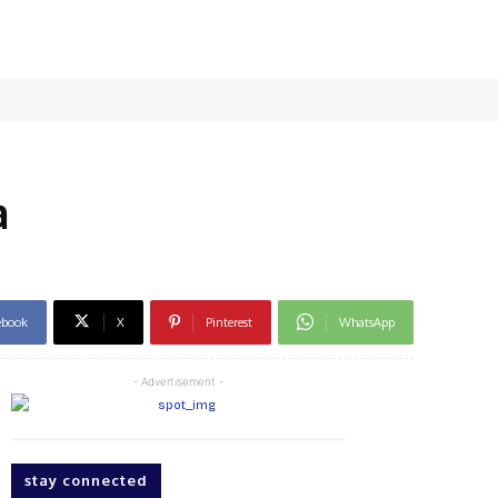
a
ebook
X
Pinterest
WhatsApp
- Advertisement -
stay connected