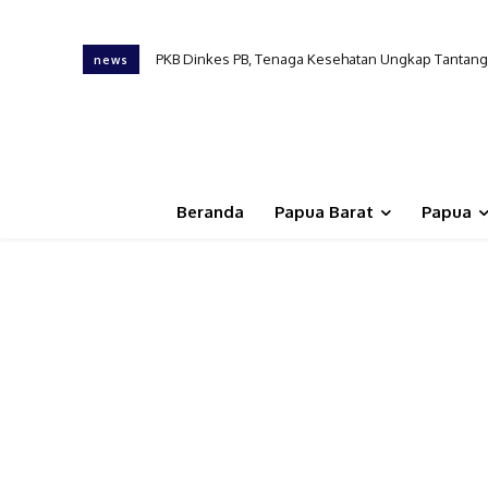
Tinjau RSUP Papua Barat, Gubernur Dominggus Min
news
Beranda
Papua Barat
Papua