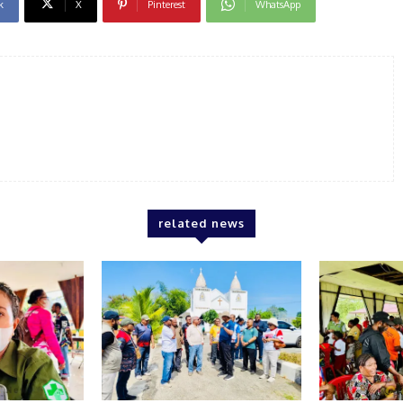
k
X
Pinterest
WhatsApp
related news