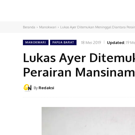
Beranda
Manokwari
Lukas Ayer Ditemukan Meninggal Diantara Perai
18 Mei 2019
Updated:
19 Me
MANOKWARI
PAPUA BARAT
Lukas Ayer Ditemu
Perairan Mansinam
By
Redaksi