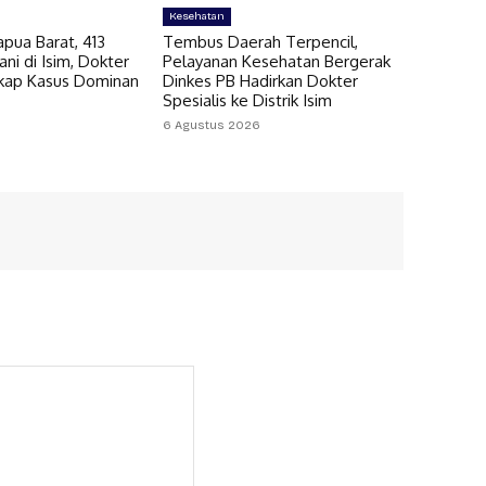
Kesehatan
pua Barat, 413
Tembus Daerah Terpencil,
ni di Isim, Dokter
Pelayanan Kesehatan Bergerak
gkap Kasus Dominan
Dinkes PB Hadirkan Dokter
Spesialis ke Distrik Isim
6 Agustus 2026