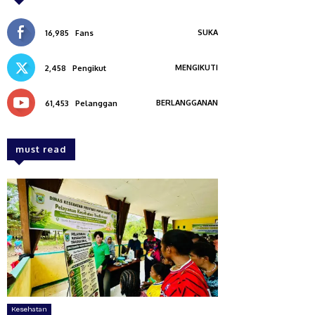
SUKA
16,985
Fans
MENGIKUTI
2,458
Pengikut
BERLANGGANAN
61,453
Pelanggan
must read
Kesehatan