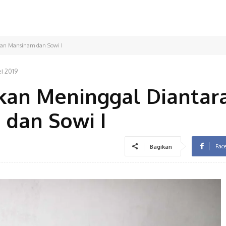
ran Mansinam dan Sowi I
i 2019
kan Meninggal Diantar
 dan Sowi I
Fac
Bagikan