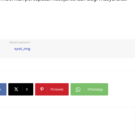
- Advertisement -
k
X
Pinterest
WhatsApp