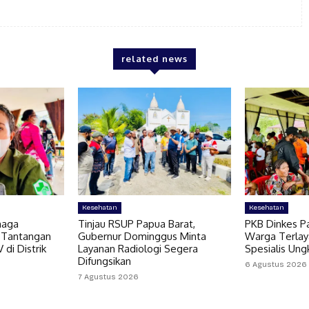
related news
Kesehatan
Kesehatan
naga
Tinjau RSUP Papua Barat,
PKB Dinkes Pa
 Tantangan
Gubernur Dominggus Minta
Warga Terlaya
di Distrik
Layanan Radiologi Segera
Spesialis Un
Difungsikan
6 Agustus 2026
7 Agustus 2026