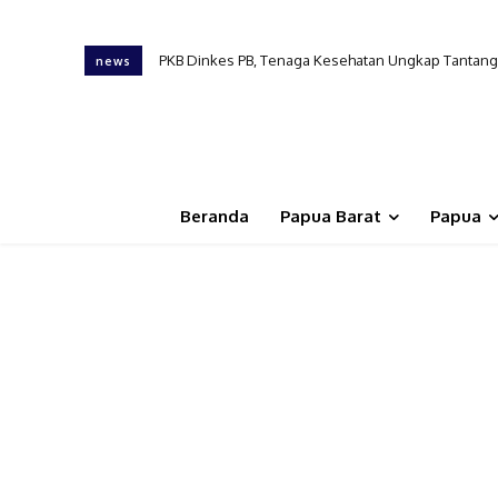
PKB Dinkes PB, Tenaga Kesehatan Ungkap Tantangan 
Tinjau RSUP Papua Barat, Gubernur Dominggus M
news
Beranda
Papua Barat
Papua