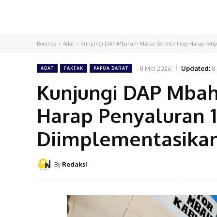
Beranda
Adat
Kunjungi DAP Mbaham Matta, Senator Filep Harap Penya
8 Mei 2026
Updated:
8
ADAT
FAKFAK
PAPUA BARAT
Kunjungi DAP Mbah
Harap Penyaluran 
Diimplementasika
By
Redaksi