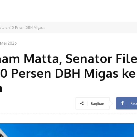
luran 10 Persen DBH Migas...
 Mei 2026
am Matta, Senator Fil
10 Persen DBH Migas k
n
Fac
Bagikan