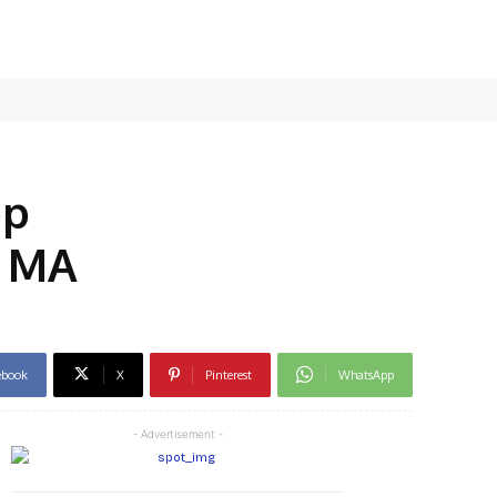
ep
e MA
ebook
X
Pinterest
WhatsApp
- Advertisement -