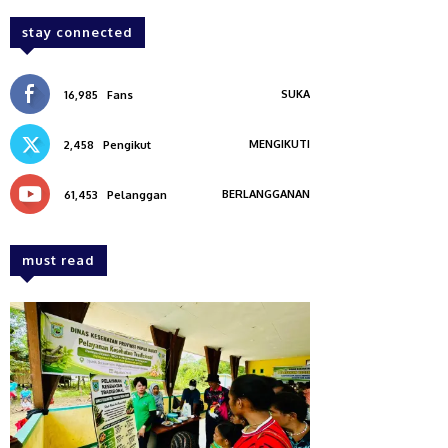
stay connected
SUKA
16,985
Fans
MENGIKUTI
2,458
Pengikut
BERLANGGANAN
61,453
Pelanggan
must read