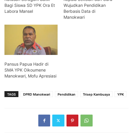
Bagi Siswa SD YPK Ora Et
Wujudkan Pendidikan
Labora Mansel
Berbasis Data di
Manokwari
Pansus Papua Hadir di
SMA YPK Oikoumene
Manokwari, Mofu Apresiasi
TAGS
DPRD Manokwari
Pendidikan
Trisep Kambuaya
YPK