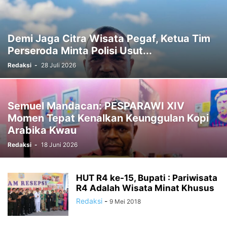
RELIGI
SOCCER
SORONG
SORONG SELATAN
SOSIAL
SPORTS
STTP MANOKWARI
SUARA DARI KAMPUNG
SUPIORI
TAK BERKATEGORI
TAMBRAUW
TEKNOLOGI
TELUK BINTUNI
Demi Jaga Citra Wisata Pegaf, Ketua Tim
TELUK WONDAMA
TIMIKA
VIDEO
WAMENA
Perseroda Minta Polisi Usut...
Redaksi
-
28 Juli 2026
Semuel Mandacan: PESPARAWI XIV
Momen Tepat Kenalkan Keunggulan Kopi
Arabika Kwau
Redaksi
-
18 Juni 2026
HUT R4 ke-15, Bupati : Pariwisata
R4 Adalah Wisata Minat Khusus
Redaksi
-
9 Mei 2018