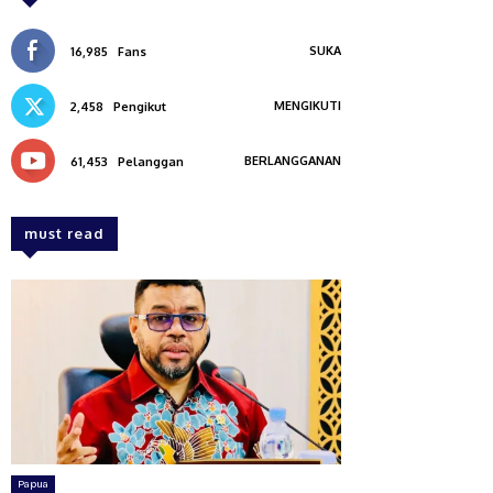
SUKA
16,985
Fans
MENGIKUTI
2,458
Pengikut
BERLANGGANAN
61,453
Pelanggan
must read
Papua