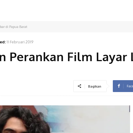
bar di Papua Barat
ed:
11 Februari 2019
n Perankan Film Layar 
Fac
Bagikan