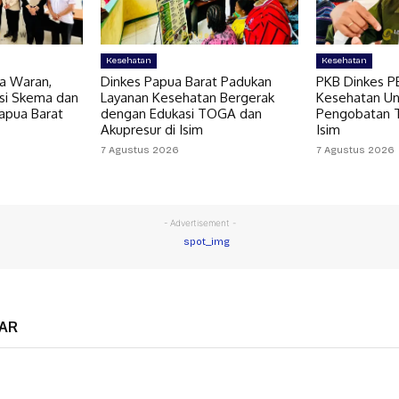
Kesehatan
Kesehatan
a Waran,
Dinkes Papua Barat Padukan
PKB Dinkes P
asi Skema dan
Layanan Kesehatan Bergerak
Kesehatan U
apua Barat
dengan Edukasi TOGA dan
Pengobatan TB
Akupresur di Isim
Isim
7 Agustus 2026
7 Agustus 2026
- Advertisement -
AR