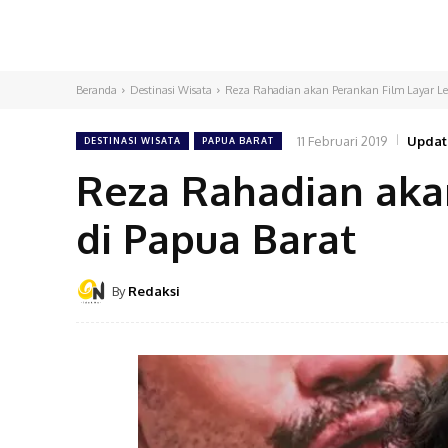
Beranda
Destinasi Wisata
Reza Rahadian akan Perankan Film Layar Le
11 Februari 2019
Updat
DESTINASI WISATA
PAPUA BARAT
Reza Rahadian aka
di Papua Barat
By
Redaksi