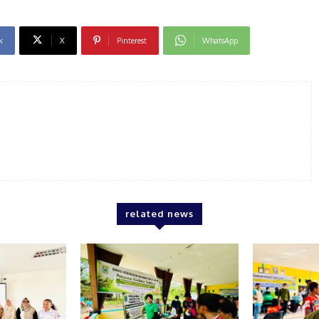
k
X
Pinterest
WhatsApp
related news