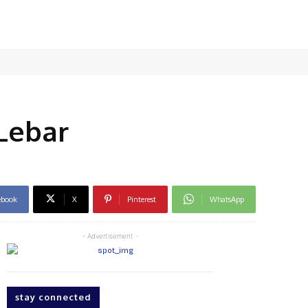
Lebar
ebook
X
Pinterest
WhatsApp
- Advertisement -
stay connected