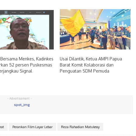
 Bersama Menkes, Kadinkes
Usai Dilantik, Ketua AMPI Papua
rkan 52 persen Puskesmas
Barat Komit Kolaborasi dan
erjangkau Signal
Penguatan SDM Pemuda
- Advertisement -
rat
Perankan Film Layar Lebar
Reza Rahadian Matulessy