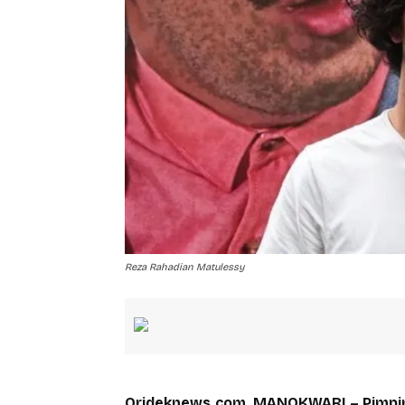
Reza Rahadian Matulessy
Orideknews.com, MANOKWARI – Pimpin