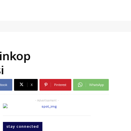
inkop
i
ebook
X
Pinterest
WhatsApp
- Advertisement -
stay connected