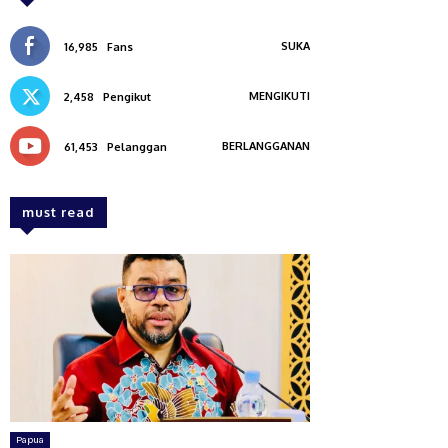
SUKA
16,985
Fans
MENGIKUTI
2,458
Pengikut
BERLANGGANAN
61,453
Pelanggan
must read
Papua