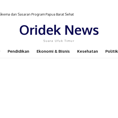
ema dan Sasaran Program Papua Barat Sehat
ergerak dengan Edukasi TOGA dan Akupresur di Isim
Oridek News
Suara Ufuk Timur
Pendidikan
Ekonomi & Bisnis
Kesehatan
Politik