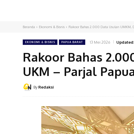
Beranda
Ekonomi & Bisnis
Rakoor Bahas 2.000 Data Usulan UMKM, Di
13 Mei 2026
Updated
EKONOMI & BISNIS
PAPUA BARAT
Rakoor Bahas 2.00
UKM – Parjal Papua
By
Redaksi