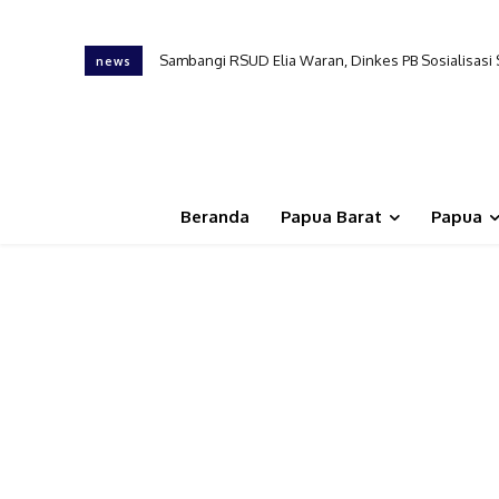
Sambangi RSUD Elia Waran, Dinkes PB Sosialisasi Sk
Dinkes Papua Barat Padukan Layanan Kesehatan B
news
Beranda
Papua Barat
Papua