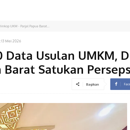
nkop UKM - Parjal Papua Barat...
:
13 Mei 2026
0 Data Usulan UMKM, D
 Barat Satukan Perseps
Fac
Bagikan