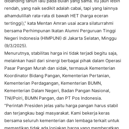
dibanding tahun lalu pada bulan yang sama. Itu jauh lebih
rendah, yang naik sedikit adalah cabai, tapi yang lainnya
alhamdulillah rata-rata di bawah HET (harga eceran
tertinggi),” kata Mentan Amran usai acara silaturrahmi
bersama Perhimpunan Ikatan Alumni Perguruan Tinggi
Negeri Indonesia (HIMPUNI) di Jakarta Selatan, Minggu
(9/3/2025).
Menurutnya, stabilitas harga ini tidak terjadi begitu saja,
melainkan hasil dari sinergi berbagai pihak dalam Operasi
Pasar Pangan Murah dan sidak, termasuk Kementerian
Koordinator Bidang Pangan, Kementerian Pertanian,
Kementerian Perdagangan, Kementerian BUMN,
Kementerian Dalam Negeri, Badan Pangan Nasional,
TNI/Polri, BUMN Pangan, dan PT Pos Indonesia.
“Perintah Presiden jelas yaitu harga pangan harus stabil
dan terjangkau bagi masyarakat. Kami bekerja keras
bersama seluruh kementerian dan lembaga terkait untuk
memastikan tidak ada lonjakan harga yang memberatkan