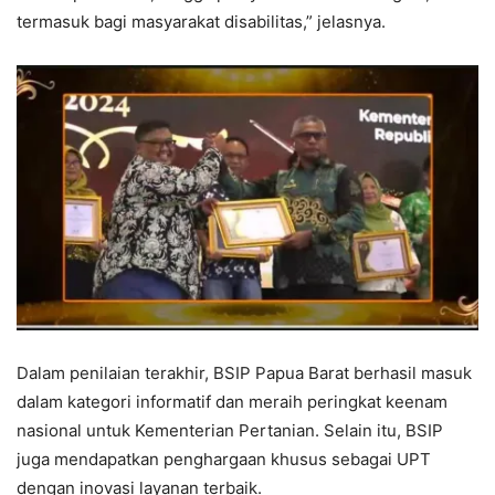
termasuk bagi masyarakat disabilitas,” jelasnya.
Dalam penilaian terakhir, BSIP Papua Barat berhasil masuk
dalam kategori informatif dan meraih peringkat keenam
nasional untuk Kementerian Pertanian. Selain itu, BSIP
juga mendapatkan penghargaan khusus sebagai UPT
dengan inovasi layanan terbaik.