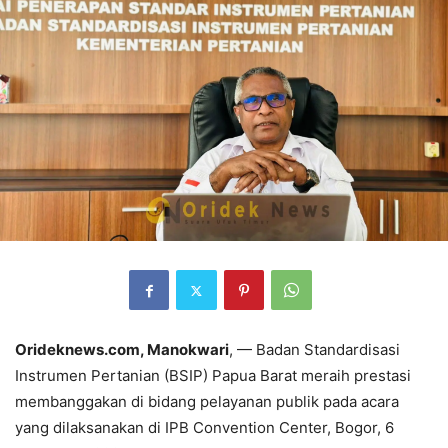
Orideknews.com, Manokwari
, — Badan Standardisasi
Instrumen Pertanian (BSIP) Papua Barat meraih prestasi
membanggakan di bidang pelayanan publik pada acara
yang dilaksanakan di IPB Convention Center, Bogor, 6