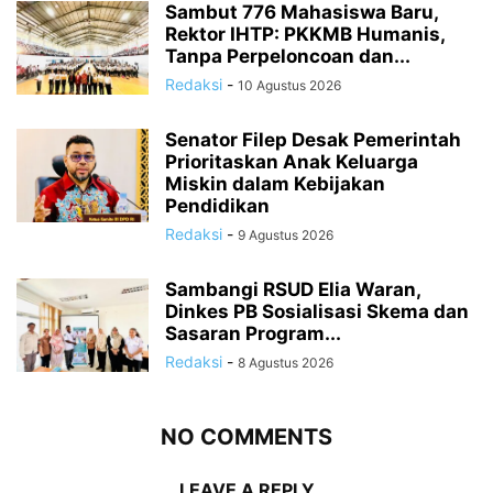
Sambut 776 Mahasiswa Baru,
Rektor IHTP: PKKMB Humanis,
Tanpa Perpeloncoan dan...
Redaksi
-
10 Agustus 2026
Senator Filep Desak Pemerintah
Prioritaskan Anak Keluarga
Miskin dalam Kebijakan
Pendidikan
Redaksi
-
9 Agustus 2026
Sambangi RSUD Elia Waran,
Dinkes PB Sosialisasi Skema dan
Sasaran Program...
Redaksi
-
8 Agustus 2026
NO COMMENTS
LEAVE A REPLY