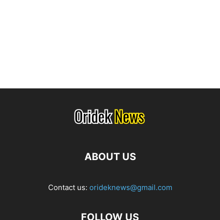
ABOUT US
Contact us:
orideknews@gmail.com
FOLLOW US