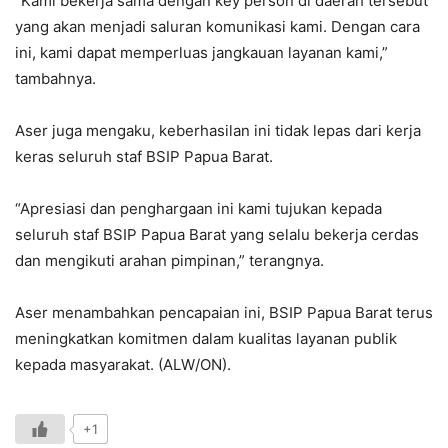
“Kami bekerja sama dengan key person di daerah tersebut
yang akan menjadi saluran komunikasi kami. Dengan cara
ini, kami dapat memperluas jangkauan layanan kami,”
tambahnya.
Aser juga mengaku, keberhasilan ini tidak lepas dari kerja
keras seluruh staf BSIP Papua Barat.
“Apresiasi dan penghargaan ini kami tujukan kepada
seluruh staf BSIP Papua Barat yang selalu bekerja cerdas
dan mengikuti arahan pimpinan,” terangnya.
Aser menambahkan pencapaian ini, BSIP Papua Barat terus
meningkatkan komitmen dalam kualitas layanan publik
kepada masyarakat. (ALW/ON).
+1