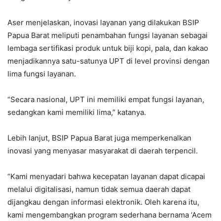
Aser menjelaskan, inovasi layanan yang dilakukan BSIP
Papua Barat meliputi penambahan fungsi layanan sebagai
lembaga sertifikasi produk untuk biji kopi, pala, dan kakao
menjadikannya satu-satunya UPT di level provinsi dengan
lima fungsi layanan.
“Secara nasional, UPT ini memiliki empat fungsi layanan,
sedangkan kami memiliki lima,” katanya.
Lebih lanjut, BSIP Papua Barat juga memperkenalkan
inovasi yang menyasar masyarakat di daerah terpencil.
“Kami menyadari bahwa kecepatan layanan dapat dicapai
melalui digitalisasi, namun tidak semua daerah dapat
dijangkau dengan informasi elektronik. Oleh karena itu,
kami mengembangkan program sederhana bernama ‘Acem