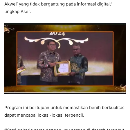
Akwei’ yang tidak bergantung pada informasi digital,”
ungkap Aser.
Program ini bertujuan untuk memastikan benih berkualitas
dapat mencapai lokasi-lokasi terpencil.