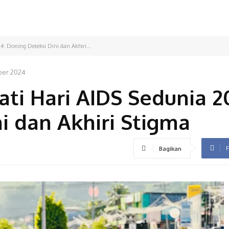
: Dorong Deteksi Dini dan Akhiri...
ber 2024
ati Hari AIDS Sedunia 2
i dan Akhiri Stigma
F
Bagikan