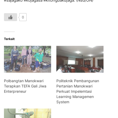
#sajagako #kojagasa #kitongbakujaga. (Nsd/ON)
0
Terkait
Polbangtan Manokwari
Politeknik Pembangunan
Terapkan TEFA Gali Jiwa
Pertanian Manokwari
Enterpreneur
Perkuat Impelemtasi
Learning Managemen
System