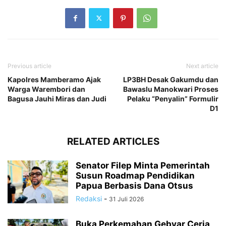
Previous article
Next article
Kapolres Mamberamo Ajak
LP3BH Desak Gakumdu dan
Warga Warembori dan
Bawaslu Manokwari Proses
Bagusa Jauhi Miras dan Judi
Pelaku “Penyalin” Formulir
D1
RELATED ARTICLES
Senator Filep Minta Pemerintah
Susun Roadmap Pendidikan
Papua Berbasis Dana Otsus
Redaksi
-
31 Juli 2026
Buka Perkemahan Gebyar Ceria,