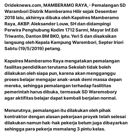
Orideknews.com, MAMBERAMO RAYA
,- Pemalangan SD
Warambori Distrik Mamberamo Hilir sejak Desember
2018 lalu, akhirnya dibuka oleh Kapolres Mamberamo
Raya, AKBP. Aleksander Louw, SH dan didampingi
Perwira Penghubung Kodim 1712 Sarmi, Mayor Inf.Edi
Triwanto, Danton BM BKO, Iptu. Yeri S dan disaksikan
langsung oleh Kepala Kampung Warembori, Septer Iriori
Sabtu (19/5/2019) petang.
Kapolres Mamberamo Raya mengatakan pemalangan
fasilitas pendidikan terutama Sekolah tidak boleh
dilakukan oleh siapa pun, karena akan mengganggu
proses belajar mengajar anak-anak demi massa depan
mereka, sehingga pemalangan terhadap faslititas
pemerintah harus dibuka, termasuk SD Waremobory
agar aktifitas belajar dapat kembali berjalan normal.
Menurutnya, pemalangan itu dilakukan oleh pihak
kontraktor dengan alasan pekerjaan proyek telah selesai
dilakukan namun hak-hak pekerja belum juga dibayarkan
sehingga para pekerja memalang 3 pintu kelas.