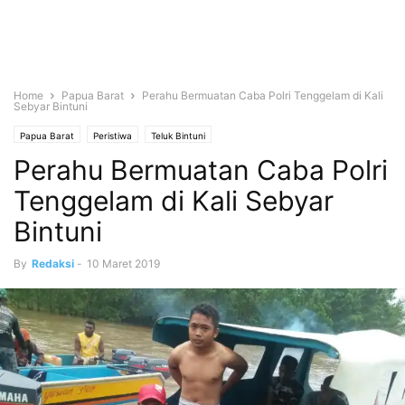
Home
Papua Barat
Perahu Bermuatan Caba Polri Tenggelam di Kali
Sebyar Bintuni
Papua Barat
Peristiwa
Teluk Bintuni
Perahu Bermuatan Caba Polri
Tenggelam di Kali Sebyar
Bintuni
By
Redaksi
-
10 Maret 2019