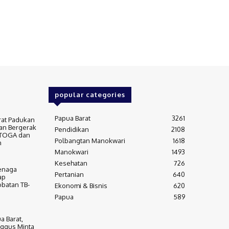
popular categories
Papua Barat
3261
rat Padukan
an Bergerak
Pendidikan
2108
 TOGA dan
Polbangtan Manokwari
1618
m
Manokwari
1493
Kesehatan
726
Tenaga
Pertanian
640
ap
batan TB-
Ekonomi & Bisnis
620
Papua
589
a Barat,
ggus Minta