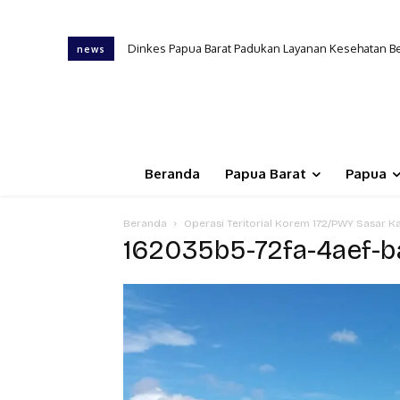
Dinkes Papua Barat Padukan Layanan Kesehatan Be
PKB Dinkes PB, Tenaga Kesehatan Ungkap Tantan
news
Beranda
Papua Barat
Papua
Beranda
Operasi Teritorial Korem 172/PWY Sasar 
162035b5-72fa-4aef-