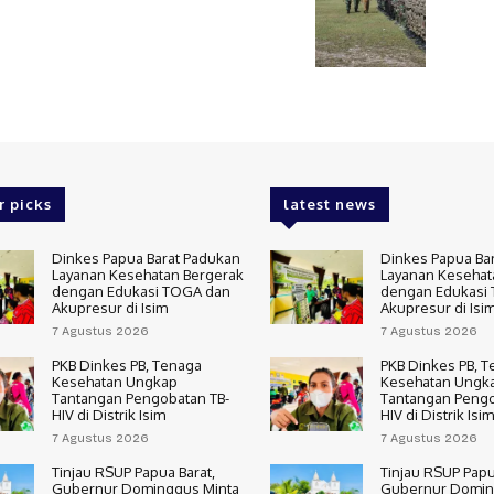
r picks
latest news
Dinkes Papua Barat Padukan
Dinkes Papua Ba
Layanan Kesehatan Bergerak
Layanan Kesehat
dengan Edukasi TOGA dan
dengan Edukasi
Akupresur di Isim
Akupresur di Isi
7 Agustus 2026
7 Agustus 2026
PKB Dinkes PB, Tenaga
PKB Dinkes PB, 
Kesehatan Ungkap
Kesehatan Ungk
Tantangan Pengobatan TB-
Tantangan Pengo
HIV di Distrik Isim
HIV di Distrik Isim
7 Agustus 2026
7 Agustus 2026
Tinjau RSUP Papua Barat,
Tinjau RSUP Papu
Gubernur Dominggus Minta
Gubernur Domin