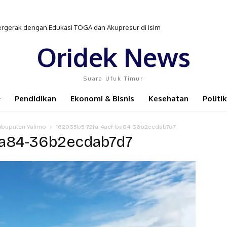
rgerak dengan Edukasi TOGA dan Akupresur di Isim
gan Pengobatan TB-HIV di Distrik Isim
Oridek News
Suara Ufuk Timur
Pendidikan
Ekonomi & Bisnis
Kesehatan
Politik
Kabupaten Yalimo
162035b5-72fa-4aef-ba84-36b2ecdab7d7
ba84-36b2ecdab7d7