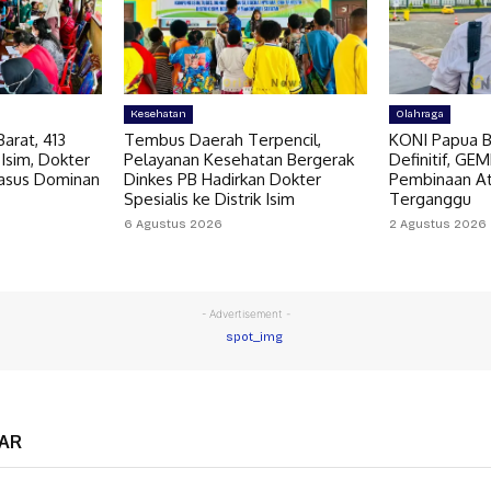
Kesehatan
Olahraga
arat, 413
Tembus Daerah Terpencil,
KONI Papua B
 Isim, Dokter
Pelayanan Kesehatan Bergerak
Definitif, GE
Kasus Dominan
Dinkes PB Hadirkan Dokter
Pembinaan At
Spesialis ke Distrik Isim
Terganggu
6 Agustus 2026
2 Agustus 2026
- Advertisement -
AR