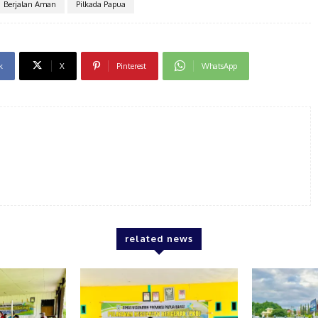
Berjalan Aman
Pilkada Papua
k
X
Pinterest
WhatsApp
related news