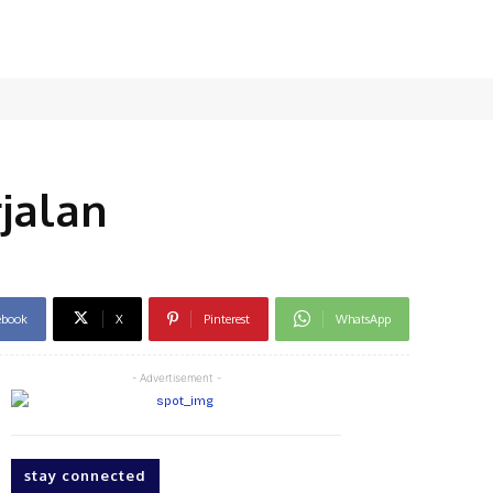
jalan
ebook
X
Pinterest
WhatsApp
- Advertisement -
stay connected