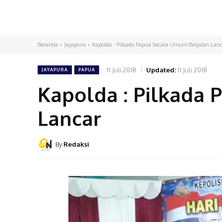
Beranda
Jayapura
Kapolda : Pilkada Papua Secara Umum Berjalan Lan
11 Juli 2018
Updated:
11 Juli 2018
JAYAPURA
PAPUA
Kapolda : Pilkada
Lancar
By
Redaksi