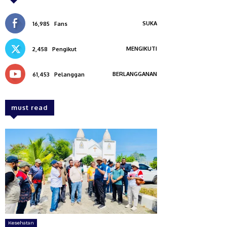
SUKA
16,985
Fans
MENGIKUTI
2,458
Pengikut
BERLANGGANAN
61,453
Pelanggan
must read
Kesehatan