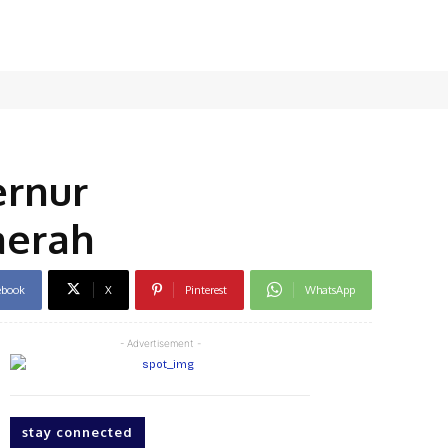
ernur
aerah
ebook
X
Pinterest
WhatsApp
- Advertisement -
stay connected