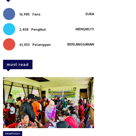
SUKA
16,985
Fans
MENGIKUTI
2,458
Pengikut
BERLANGGANAN
61,453
Pelanggan
must read
Kesehatan