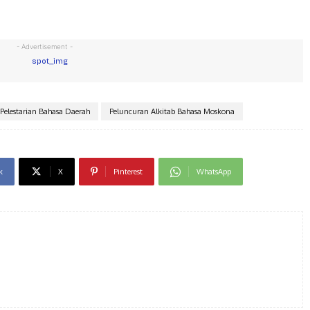
- Advertisement -
elestarian Bahasa Daerah
Peluncuran Alkitab Bahasa Moskona
k
X
Pinterest
WhatsApp