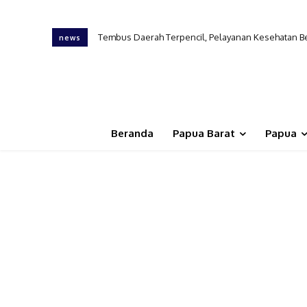
KONI Papua Barat Belum Definitif, GEMPO Khawati
news
Beranda
Papua Barat
Papua