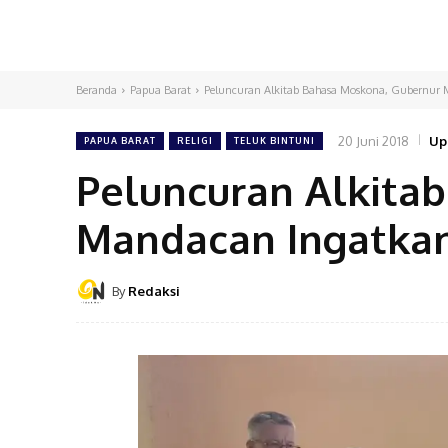
Beranda
Papua Barat
Peluncuran Alkitab Bahasa Moskona, Gubernur 
20 Juni 2018
Up
PAPUA BARAT
RELIGI
TELUK BINTUNI
Peluncuran Alkita
Mandacan Ingatkan
By
Redaksi