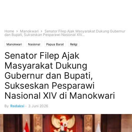
Home
Manokwari
Senator Filep Ajak Masyarakat Dukung Gubernur
dan Bupati, Sukseskan Pesparawi Nasional XIV...
Manokwari
Nasional
Papua Barat
Religi
Senator Filep Ajak
Masyarakat Dukung
Gubernur dan Bupati,
Sukseskan Pesparawi
Nasional XIV di Manokwari
By
Redaksi
-
3 Juni 2026