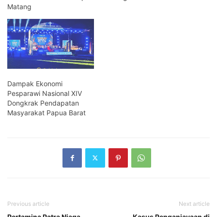
Matang
Dampak Ekonomi
Pesparawi Nasional XIV
Dongkrak Pendapatan
Masyarakat Papua Barat
Previous article
Next article
Pertamina Patra Niaga
Kasus Penganiayaan di