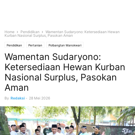
Home
Pendidikan
Wamentan Sudaryono: Ketersediaan Hewan
Kurban Nasional Surplus, Pasokan Aman
Pendidikan
Pertanian
Polbangtan Manokwari
Wamentan Sudaryono:
Ketersediaan Hewan Kurban
Nasional Surplus, Pasokan
Aman
By
Redaksi
-
28 Mei 2026