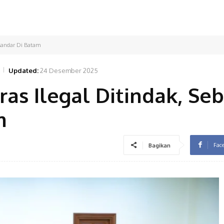
rsandar Di Batam
Updated:
24 Desember 2025
as Ilegal Ditindak, Se
m
Fac
Bagikan