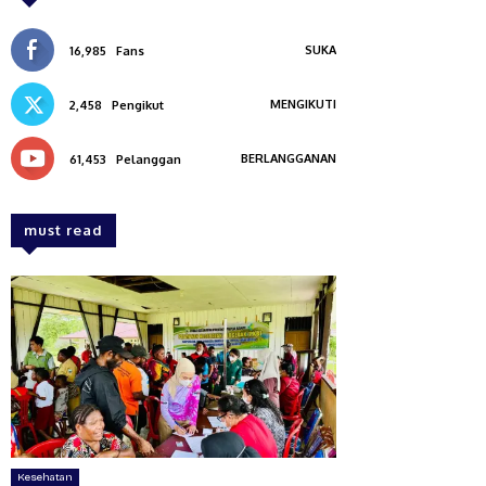
SUKA
16,985
Fans
MENGIKUTI
2,458
Pengikut
BERLANGGANAN
61,453
Pelanggan
must read
Kesehatan