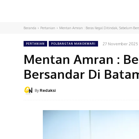
Beranda
Pertanian
Mentan Amran : Beras Ilegal Ditindak, Sebelum Be
27 November 2025
PERTANIAN
POLBANGTAN MANOKWARI
Mentan Amran : Ber
Bersandar Di Bata
By
Redaksi