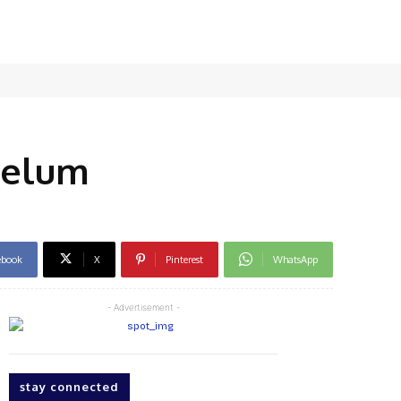
belum
ebook
X
Pinterest
WhatsApp
- Advertisement -
stay connected