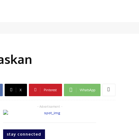
askan
X
Pinterest
WhatsApp
- Advertisement -
stay connected