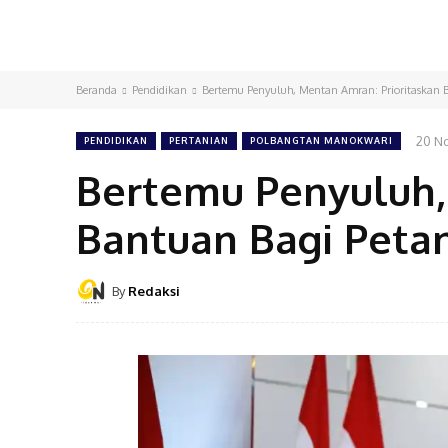
Beranda
Pendidikan
Bertemu Penyuluh, Mentan Amran: Prioritaskan
20 N
PENDIDIKAN
PERTANIAN
POLBANGTAN MANOKWARI
Bertemu Penyuluh,
Bantuan Bagi Pet
By
Redaksi