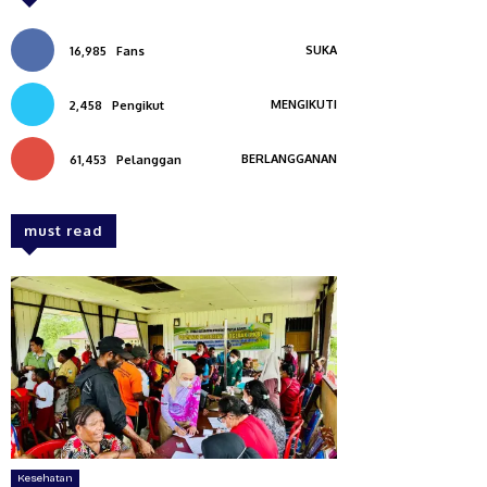
SUKA
16,985
Fans
MENGIKUTI
2,458
Pengikut
BERLANGGANAN
61,453
Pelanggan
must read
Kesehatan