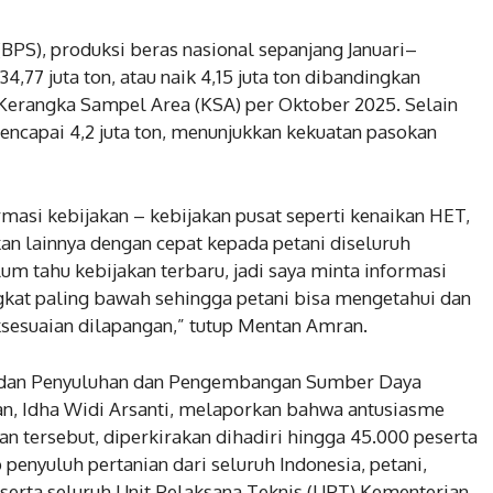
(BPS), produksi beras nasional sepanjang Januari–
77 juta ton, atau naik 4,15 juta ton dibandingkan
 Kerangka Sampel Area (KSA) per Oktober 2025. Selain
 mencapai 4,2 juta ton, menunjukkan kekuatan pasokan
masi kebijakan – kebijakan pusat seperti kenaikan HET,
an lainnya dengan cepat kepada petani diseluruh
um tahu kebijakan terbaru, jadi saya minta informasi
gkat paling bawah sehingga petani bisa mengetahui dan
ksesuaian dilapangan,” tutup Mentan Amran.
Badan Penyuluhan dan Pengembangan Sumber Daya
, Idha Widi Arsanti, melaporkan bahwa antusiasme
an tersebut, diperkirakan dihadiri hingga 45.000 peserta
penyuluh pertanian dari seluruh Indonesia, petani,
 serta seluruh Unit Pelaksana Teknis (UPT) Kementerian