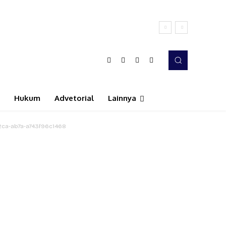
Hukum
Advetorial
Lainnya
ca-ab7a-a743f96c1468