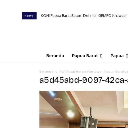
KONI Papua Barat Belum Definitif, GEMPO Khawati
news
Beranda
Papua Barat
Papua
Beranda
PWI Pusat Harap Wartawan Papua Barat J
a5d45abd-9097-42ca-