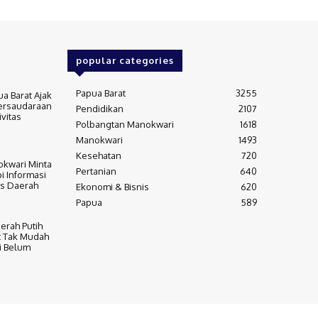
popular categories
Papua Barat
3255
a Barat Ajak
ersaudaraan
Pendidikan
2107
vitas
Polbangtan Manokwari
1618
Manokwari
1493
Kesehatan
720
okwari Minta
Pertanian
640
i Informasi
as Daerah
Ekonomi & Bisnis
620
Papua
589
erah Putih
t Tak Mudah
i Belum
Advertisement
Contact Us
Privacy Policy