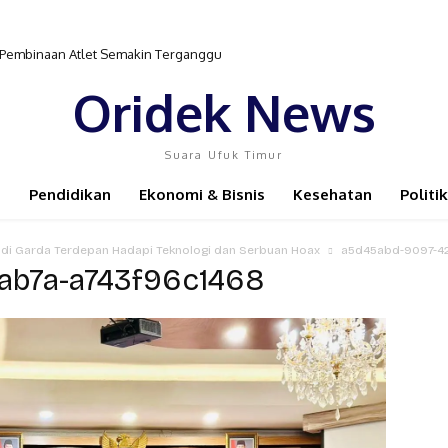
r Pembinaan Atlet Semakin Terganggu
Oridek News
Suara Ufuk Timur
Pendidikan
Ekonomi & Bisnis
Kesehatan
Politik
adi Garda Terdepan Hadapi Teknologi dan Serbuan Hoax
a5d45abd-9097-42
ab7a-a743f96c1468