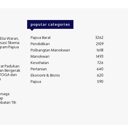
popular categories
Papua Barat
3262
lia Waran,
isasi Skema
Pendidikan
2109
gram Papua
Polbangtan Manokwari
1618
Manokwari
1493
Kesehatan
726
rat Padukan
Pertanian
640
an Bergerak
 TOGA dan
Ekonomi & Bisnis
620
m
Papua
590
Tenaga
ap
batan TB-