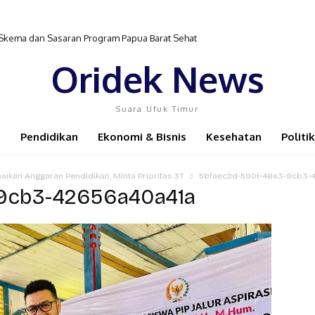
 Skema dan Sasaran Program Papua Barat Sehat
Oridek News
Suara Ufuk Timur
Pendidikan
Ekonomi & Bisnis
Kesehatan
Politik
aikan Anggaran Pendidikan, Minta Prioritas 3T
5bfaec2d-590f-48e3-9cb3-
-9cb3-42656a40a41a