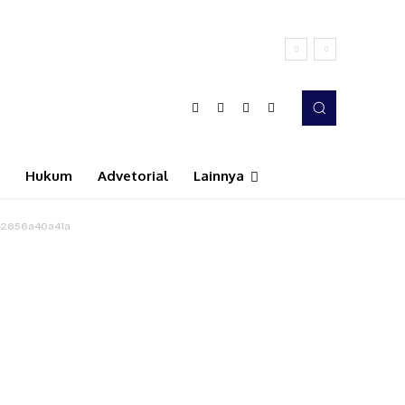
Hukum
Advetorial
Lainnya
42656a40a41a