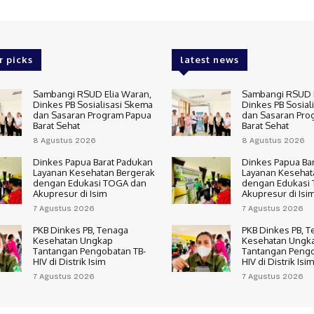
r picks
latest news
Sambangi RSUD Elia Waran,
Sambangi RSUD E
Dinkes PB Sosialisasi Skema
Dinkes PB Sosial
dan Sasaran Program Papua
dan Sasaran Pro
Barat Sehat
Barat Sehat
8 Agustus 2026
8 Agustus 2026
Dinkes Papua Barat Padukan
Dinkes Papua Ba
Layanan Kesehatan Bergerak
Layanan Kesehat
dengan Edukasi TOGA dan
dengan Edukasi
Akupresur di Isim
Akupresur di Isi
7 Agustus 2026
7 Agustus 2026
PKB Dinkes PB, Tenaga
PKB Dinkes PB, 
Kesehatan Ungkap
Kesehatan Ungk
Tantangan Pengobatan TB-
Tantangan Pengo
HIV di Distrik Isim
HIV di Distrik Isim
7 Agustus 2026
7 Agustus 2026