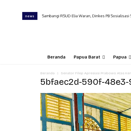
Sambangi RSUD Elia Waran, Dinkes PB Sosialisasi
news
Beranda
Papua Barat
Papua
Beranda
Senator Filep Apresiasi Prabowo Atas Ken
5bfaec2d-590f-48e3