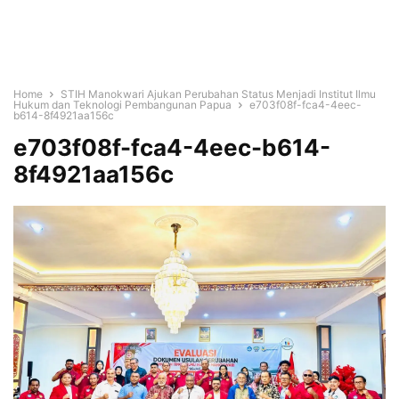
Home
STIH Manokwari Ajukan Perubahan Status Menjadi Institut Ilmu
Hukum dan Teknologi Pembangunan Papua
e703f08f-fca4-4eec-
b614-8f4921aa156c
e703f08f-fca4-4eec-b614-
8f4921aa156c