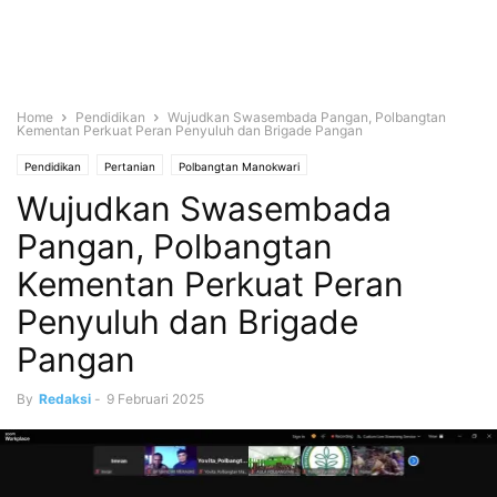
Home
Pendidikan
Wujudkan Swasembada Pangan, Polbangtan
Kementan Perkuat Peran Penyuluh dan Brigade Pangan
Pendidikan
Pertanian
Polbangtan Manokwari
Wujudkan Swasembada
Pangan, Polbangtan
Kementan Perkuat Peran
Penyuluh dan Brigade
Pangan
By
Redaksi
-
9 Februari 2025