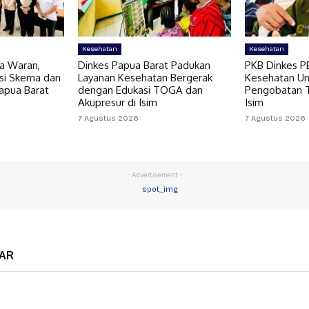
Kesehatan
Kesehatan
a Waran,
Dinkes Papua Barat Padukan
PKB Dinkes P
asi Skema dan
Layanan Kesehatan Bergerak
Kesehatan U
apua Barat
dengan Edukasi TOGA dan
Pengobatan TB
Akupresur di Isim
Isim
7 Agustus 2026
7 Agustus 2026
- Advertisement -
AR