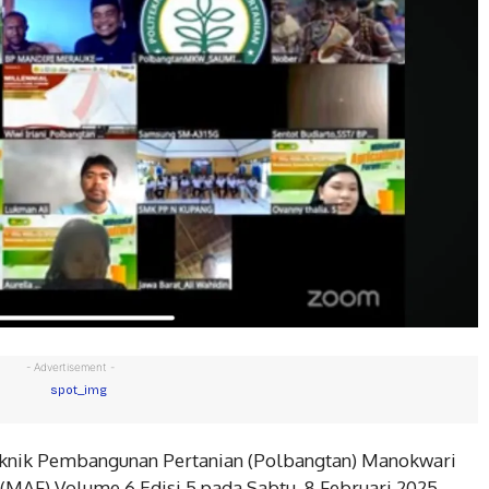
- Advertisement -
teknik Pembangunan Pertanian (Polbangtan) Manokwari
(MAF) Volume 6 Edisi 5 pada Sabtu, 8 Februari 2025.