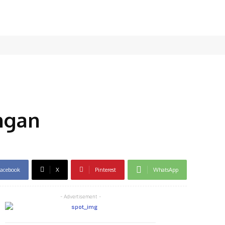
ngan
acebook
X
Pinterest
WhatsApp
- Advertisement -