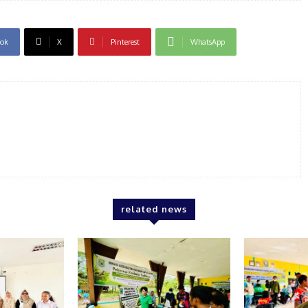
ok
X
Pinterest
WhatsApp
related news