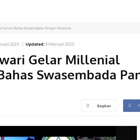
ure Forum Bahas Swasembada Pangan Nasional
ruari 2025
Updated:
9 Februari 2025
ari Gelar Millenial
m Bahas Swasembada Pa
F
Bagikan