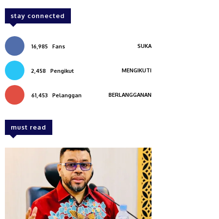
stay connected
SUKA
16,985
Fans
MENGIKUTI
2,458
Pengikut
BERLANGGANAN
61,453
Pelanggan
must read