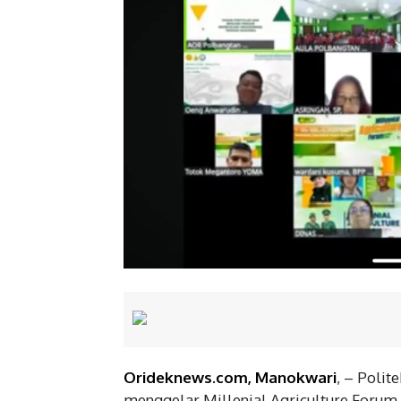
Orideknews.com, Manokwari
, – Poli
menggelar Millenial Agriculture Forum 