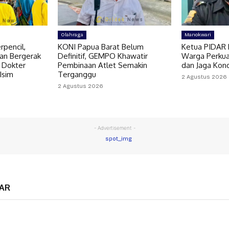
Olahraga
Manokwari
pencil,
KONI Papua Barat Belum
Ketua PIDAR 
an Bergerak
Definitif, GEMPO Khawatir
Warga Perkua
 Dokter
Pembinaan Atlet Semakin
dan Jaga Kon
 Isim
Terganggu
2 Agustus 2026
2 Agustus 2026
- Advertisement -
AR