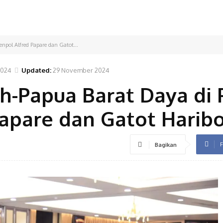
npol Alfred Papare dan Gatot...
2024
Updated:
29 November 2024
h-Papua Barat Daya di 
Papare dan Gatot Hari
F
Bagikan