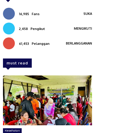
SUKA
16,985
Fans
MENGIKUTI
2,458
Pengikut
BERLANGGANAN
61,453
Pelanggan
must read
Kesehatan