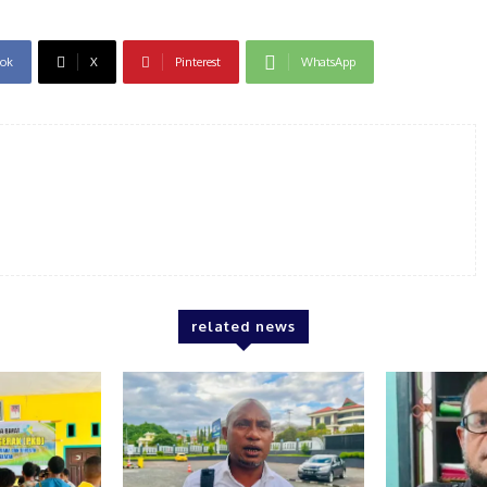
ok
X
Pinterest
WhatsApp
related news