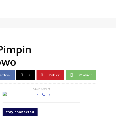
Pimpin
bowo
acebook
X
Pinterest
WhatsApp
- Advertisement -
stay connected