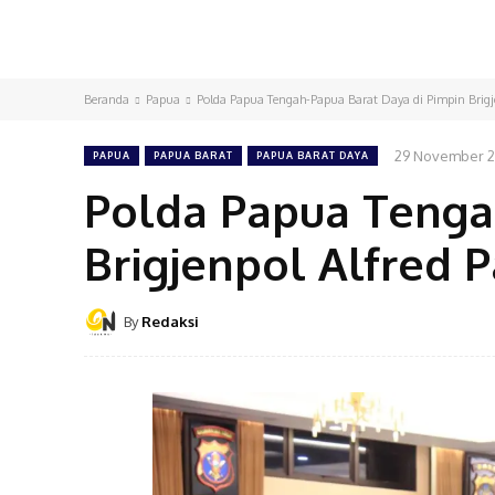
Beranda
Papua
Polda Papua Tengah-Papua Barat Daya di Pimpin Brigje
29 November 
PAPUA
PAPUA BARAT
PAPUA BARAT DAYA
Polda Papua Tenga
Brigjenpol Alfred 
By
Redaksi