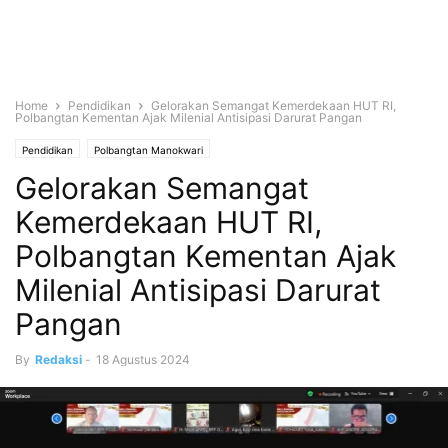
Home
Pendidikan
Gelorakan Semangat Kemerdekaan HUT RI,
Polbangtan Kementan Ajak Milenial Antisipasi Darurat Pangan
Pendidikan
Polbangtan Manokwari
Gelorakan Semangat
Kemerdekaan HUT RI,
Polbangtan Kementan Ajak
Milenial Antisipasi Darurat
Pangan
By
Redaksi
-
18 Agustus 2024