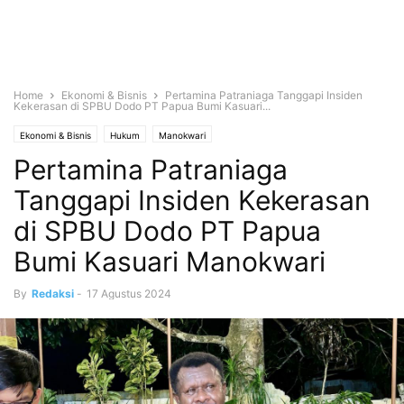
Home
Ekonomi & Bisnis
Pertamina Patraniaga Tanggapi Insiden
Kekerasan di SPBU Dodo PT Papua Bumi Kasuari...
Ekonomi & Bisnis
Hukum
Manokwari
Pertamina Patraniaga
Tanggapi Insiden Kekerasan
di SPBU Dodo PT Papua
Bumi Kasuari Manokwari
By
Redaksi
-
17 Agustus 2024