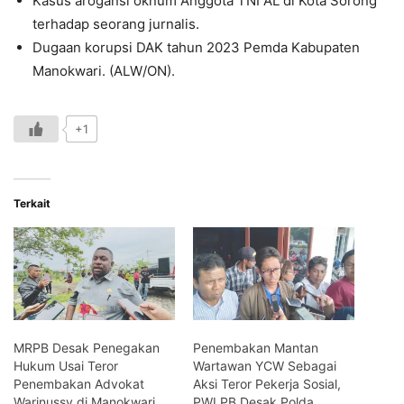
Kasus arogansi oknum Anggota TNI AL di Kota Sorong
terhadap seorang jurnalis.
Dugaan korupsi DAK tahun 2023 Pemda Kabupaten
Manokwari. (ALW/ON).
+1
Terkait
MRPB Desak Penegakan
Penembakan Mantan
Hukum Usai Teror
Wartawan YCW Sebagai
Penembakan Advokat
Aksi Teror Pekerja Sosial,
Warinussy di Manokwari
PWI PB Desak Polda