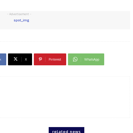
- Advertisement -
k
X
Pinterest
WhatsApp
related news