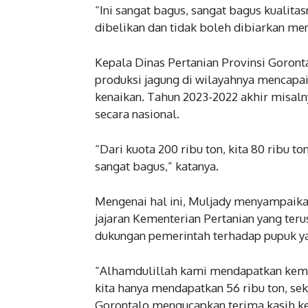
“Ini sangat bagus, sangat bagus kualita
dibelikan dan tidak boleh dibiarkan men
Kepala Dinas Pertanian Provinsi Goront
produksi jagung di wilayahnya mencapai
kenaikan. Tahun 2023-2022 akhir misal
secara nasional.
“Dari kuota 200 ribu ton, kita 80 ribu t
sangat bagus,” katanya.
Mengenai hal ini, Muljady menyampaika
jajaran Kementerian Pertanian yang ter
dukungan pemerintah terhadap pupuk ya
“Alhamdulillah kami mendapatkan kema
kita hanya mendapatkan 56 ribu ton, se
Gorontalo mengucapkan terima kasih k