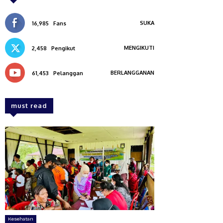
SUKA
16,985
Fans
MENGIKUTI
2,458
Pengikut
BERLANGGANAN
61,453
Pelanggan
must read
Kesehatan