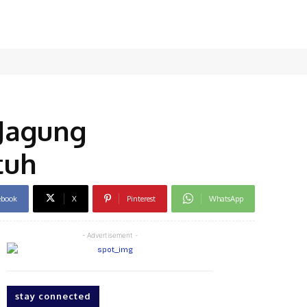
Jagung
tuh
ebook
X
Pinterest
WhatsApp
- Advertisement -
stay connected