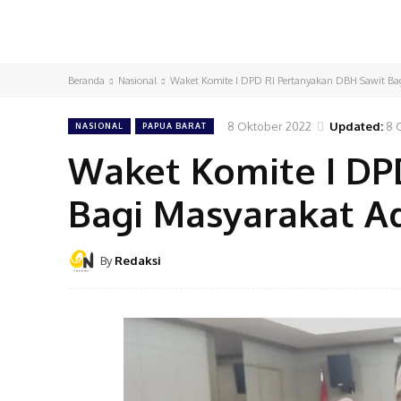
Beranda
Nasional
Waket Komite I DPD RI Pertanyakan DBH Sawit Ba
8 Oktober 2022
Updated:
8 
NASIONAL
PAPUA BARAT
Waket Komite I DP
Bagi Masyarakat A
By
Redaksi