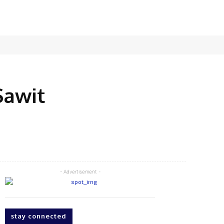
Sawit
X
Pinterest
WhatsApp
- Advertisement -
stay connected