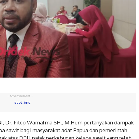
- Advertisement -
 RI, Dr. Filep Wamafma SH., M.Hum pertanyakan dampak
pa sawit bagi masyarakat adat Papua dan pemerintah
hak atas DBH pajak perkebunan kelapa sawit yang telah