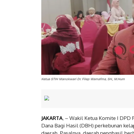
Ketua STIH Manokwari Dr. Filep Wamafma, SH., M.Hum
JAKARTA
, – Wakil Ketua Komite I DPD
Dana Bagi Hasil (DBH) perkebunan kela
daerah. Pasalnya, daerah penghasil ber