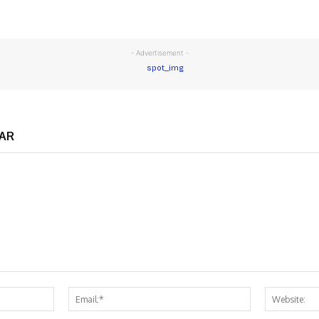
- Advertisement -
AR
Nama:*
Email:*