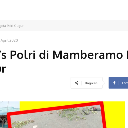
gota Polri Gugur
 April 2020
Vs Polri di Mamberamo 
ur
Fac
Bagikan