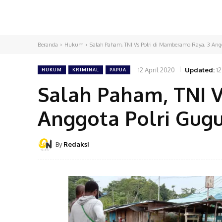
Beranda
Hukum
Salah Paham, TNI Vs Polri di Mamberamo Raya, 3 Ang
12 April 2020
Updated:
12
HUKUM
KRIMINAL
PAPUA
Salah Paham, TNI 
Anggota Polri Gug
By
Redaksi