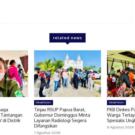
related news
Kesehatan
Kesehatan
naga
Tinjau RSUP Papua Barat,
PKB Dinkes Pa
 Tantangan
Gubernur Dominggus Minta
Warga Terlaya
di Distrik
Layanan Radiologi Segera
Spesialis Un
Difungsikan
6 Agustus 2026
7 Agustus 2026