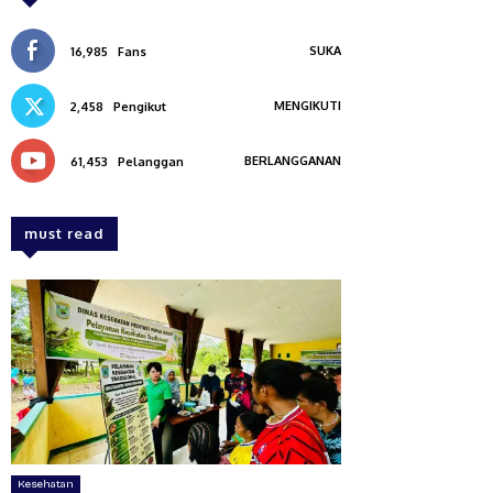
SUKA
16,985
Fans
MENGIKUTI
2,458
Pengikut
BERLANGGANAN
61,453
Pelanggan
must read
Kesehatan