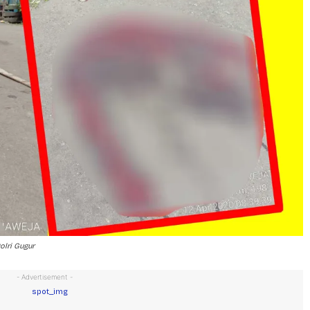
olri Gugur
- Advertisement -