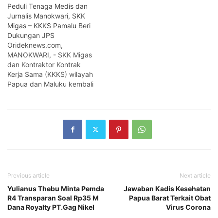
Peduli Tenaga Medis dan
Jurnalis Manokwari, SKK
Migas – KKKS Pamalu Beri
Dukungan JPS
Orideknews.com,
MANOKWARI, - SKK Migas
dan Kontraktor Kontrak
Kerja Sama (KKKS) wilayah
Papua dan Maluku kembali
melakukan kegiatan
Komunikasi Bersama dan
dukungan Jaring
Pengaman Sosial (JPS).
Kali ini tenaga medis di
RSUD Provinsi Papua Barat
dan Jurnalis di Kota
Manokwari menjadi
sasaran pembagian flyer
Previous article
Next article
yang berisikan informasi
Yulianus Thebu Minta Pemda
Jawaban Kadis Kesehatan
kegiatan hulu migas…
R4 Transparan Soal Rp35 M
Papua Barat Terkait Obat
Dana Royalty PT.Gag Nikel
Virus Corona