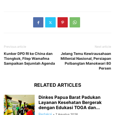
Previous article
Next article
Kunker DPD RI ke China dan
Jelang Temu Kewirausahaan
Tiongkok, Filep Wamafma
Millenial Nasional, Persiapan
Sampaikan Sejumlah Agenda
Polbangtan Manokwari 80
Persen
RELATED ARTICLES
Dinkes Papua Barat Padukan
Layanan Kesehatan Bergerak
dengan Edukasi TOGA dan...
Redaksi
-
7 Agustus 2026