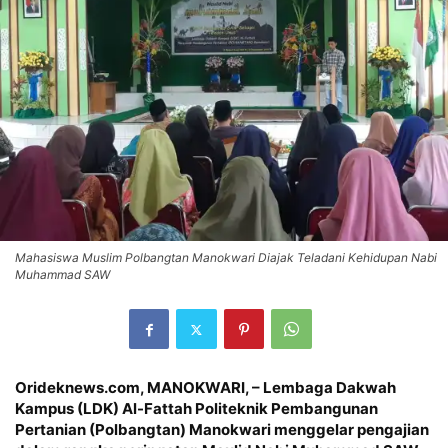
Mahasiswa Muslim Polbangtan Manokwari Diajak Teladani Kehidupan Nabi
Muhammad SAW
Orideknews.com, MANOKWARI
, – Lembaga Dakwah
Kampus (LDK) Al-Fattah Politeknik Pembangunan
Pertanian (Polbangtan) Manokwari menggelar pengajian