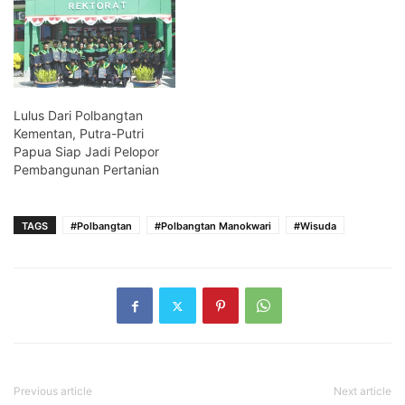
Lulus Dari Polbangtan
Kementan, Putra-Putri
Papua Siap Jadi Pelopor
Pembangunan Pertanian
TAGS
#Polbangtan
#Polbangtan Manokwari
#Wisuda
Previous article
Next article