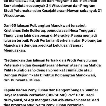
65 mahasiswa itu, terdiri dari Program Studi Pertanian
Berkelanjutan sebanyak 34 Wisudawan dan Program
Studi Peternakan dan Kesejahteraan Hewan sebanyak 31
Wisudawan.
Dari 65 lulusan Polbangtan Manokwari tersebut,
Kristianus Bele Bolileraq, pemuda asal Nusa Tenggara
Timur yang lahir dan besar di Merauke, Papua menjadi
lulusan terbaik Prodi Pertanian Berkelanjutan Polbangtan
Manokwari dengan predikat kelulusan Sangat
Memuaskan.
“Sedangkan dan lulusan terbaik dari Prodi Penyuluhan
Peternakan dan Kesejahteraan Hewan atas nama Mahda
Yulita Rumboisano dengan predikat cumlaude atau
Dengan Pujian,” kata Direktur Polbangtan Manokwari,
drh. Purwanta, M.Kes.
Kepala Badan Penyuluhan dan Pengembangan Sumber
Daya Manusia Pertanian (BPPSDMP) Prof. Dr. Ir. Dedi
Nursyamsi, M.Agr mengatakan wisudawan berasal dari
tiga program studi yaitu Penyuluhan Pertanian