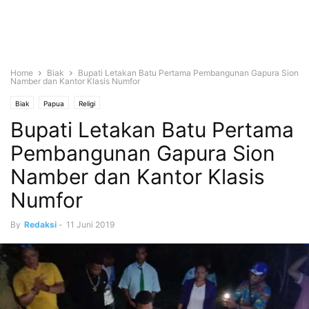
Home
Biak
Bupati Letakan Batu Pertama Pembangunan Gapura Sion
Namber dan Kantor Klasis Numfor
Biak
Papua
Religi
Bupati Letakan Batu Pertama
Pembangunan Gapura Sion
Namber dan Kantor Klasis
Numfor
By
Redaksi
-
11 Juni 2019