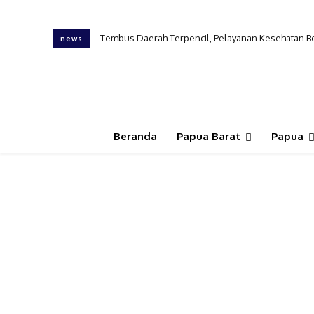
Tembus Daerah Terpencil, Pelayanan Kesehatan Berger
KONI Papua Barat Belum Definitif, GEMPO Khawati
news
Beranda
Papua Barat
Papua