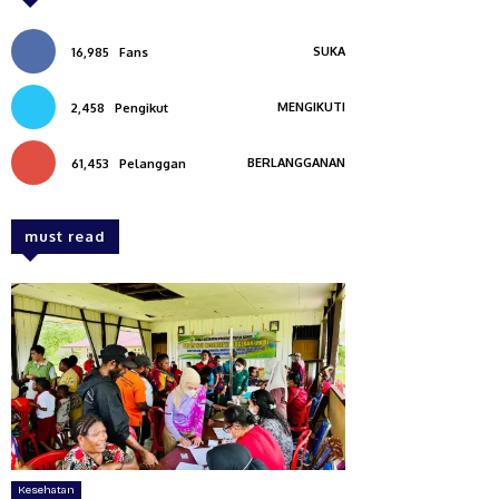
SUKA
16,985
Fans
MENGIKUTI
2,458
Pengikut
BERLANGGANAN
61,453
Pelanggan
must read
Kesehatan