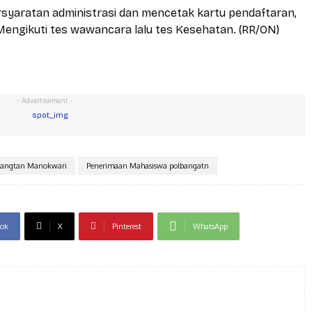
ersyaratan administrasi dan mencetak kartu pendaftaran,
. Mengikuti tes wawancara lalu tes Kesehatan. (RR/ON)
- Advertisement -
bangtan Manokwari
Penerimaan Mahasiswa polbangatn
ok
X
Pinterest
WhatsApp