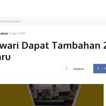
i Mahasiswa Baru
ated:
11 April 2019
wari Dapat Tambahan 
aru
F
Bagikan