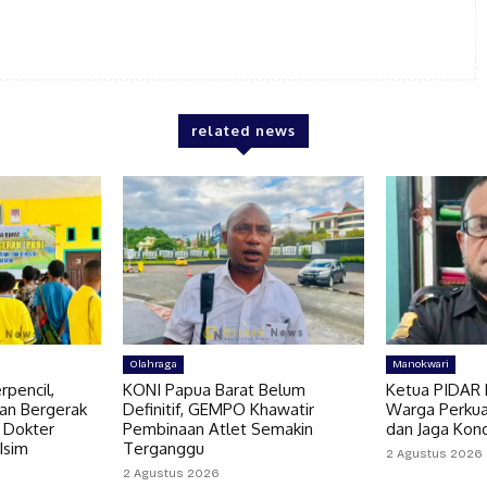
related news
Olahraga
Manokwari
pencil,
KONI Papua Barat Belum
Ketua PIDAR 
an Bergerak
Definitif, GEMPO Khawatir
Warga Perkua
 Dokter
Pembinaan Atlet Semakin
dan Jaga Kon
 Isim
Terganggu
2 Agustus 2026
2 Agustus 2026