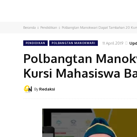
Beranda
Pendidikan
Polbangtan Manokwari Dapat Tambahan 20 Kurs
11 April 2019
Upd
PENDIDIKAN
POLBANGTAN MANOKWARI
Polbangtan Manok
Kursi Mahasiswa B
By
Redaksi