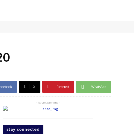
20
acebook
X
Pinterest
WhatsApp
- Advertisement -
stay connected