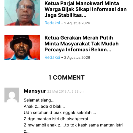
Ketua Parjal Manokwari Minta
Warga Bijak Sikapi Informasi dan
Jaga Stabilitas...
Redaksi
-
2 Agustus 2026
Ketua Gerakan Merah Putih
Minta Masyarakat Tak Mudah
Percaya Informasi Belum...
Redaksi
-
2 Agustus 2026
1 COMMENT
Mansyur
22 Mei 2019 At 3:38 pm
Selamat siang…
Anak z…ada d biak…
Udh setahun d biak nggak sekolah….
Z dgn mantan istri dh pisah/cerai
Z mw ambil anak z….tp tdk kash sama mantan istri
z…