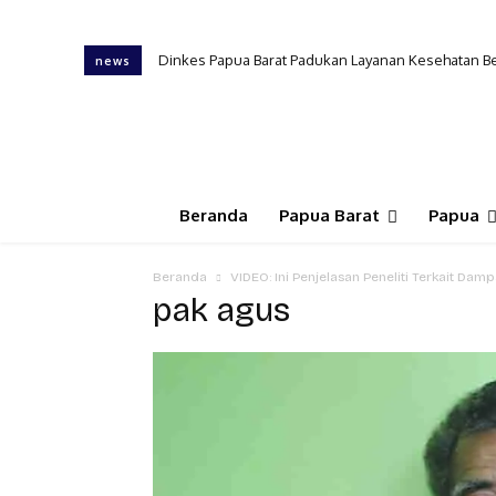
Dinkes Papua Barat Padukan Layanan Kesehatan B
news
Beranda
Papua Barat
Papua
Beranda
VIDEO: Ini Penjelasan Peneliti Terkait D
pak agus