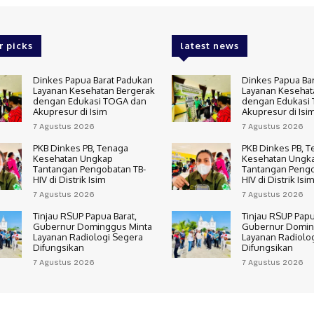
r picks
latest news
Dinkes Papua Barat Padukan
Dinkes Papua Ba
Layanan Kesehatan Bergerak
Layanan Kesehat
dengan Edukasi TOGA dan
dengan Edukasi
Akupresur di Isim
Akupresur di Isi
7 Agustus 2026
7 Agustus 2026
PKB Dinkes PB, Tenaga
PKB Dinkes PB, 
Kesehatan Ungkap
Kesehatan Ungk
Tantangan Pengobatan TB-
Tantangan Pengo
HIV di Distrik Isim
HIV di Distrik Isim
7 Agustus 2026
7 Agustus 2026
Tinjau RSUP Papua Barat,
Tinjau RSUP Papu
Gubernur Dominggus Minta
Gubernur Domin
Layanan Radiologi Segera
Layanan Radiolo
Difungsikan
Difungsikan
7 Agustus 2026
7 Agustus 2026