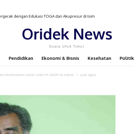
ergerak dengan Edukasi TOGA dan Akupresur di Isim
Oridek News
Suara Ufuk Timur
Pendidikan
Ekonomi & Bisnis
Kesehatan
Politik
ampak Pembukaan Hutan oleh PT BAPP di Kebar
pak agus