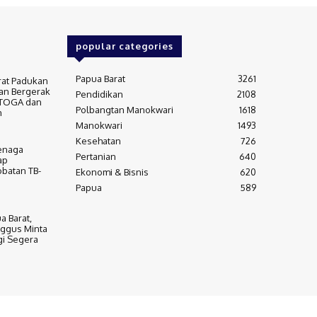
popular categories
Papua Barat
3261
rat Padukan
an Bergerak
Pendidikan
2108
 TOGA dan
Polbangtan Manokwari
1618
m
Manokwari
1493
Kesehatan
726
Tenaga
Pertanian
640
ap
batan TB-
Ekonomi & Bisnis
620
Papua
589
a Barat,
ggus Minta
gi Segera
Advertisement
Contact Us
Privacy Policy