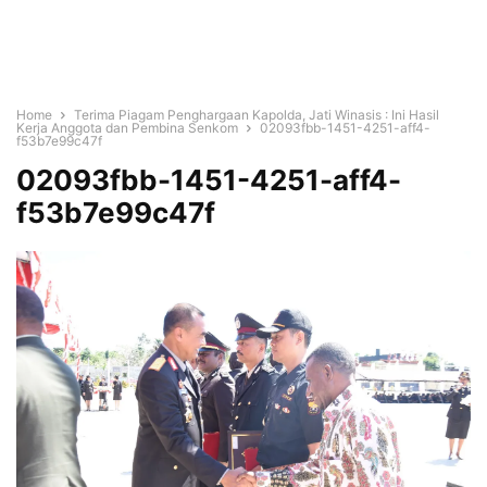
Home
Terima Piagam Penghargaan Kapolda, Jati Winasis : Ini Hasil
Kerja Anggota dan Pembina Senkom
02093fbb-1451-4251-aff4-
f53b7e99c47f
02093fbb-1451-4251-aff4-
f53b7e99c47f