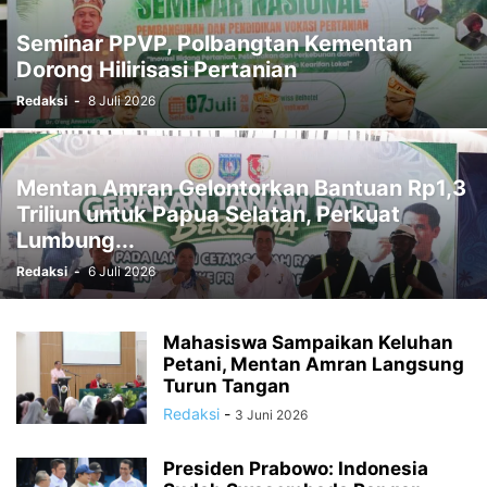
RELIGI
SOCCER
SORONG
SORONG SELATAN
SOSIAL
Seminar PPVP, Polbangtan Kementan
SPORTS
STTP MANOKWARI
SUARA DARI KAMPUNG
SUPIORI
Dorong Hilirisasi Pertanian
TAK BERKATEGORI
TAMBRAUW
TEKNOLOGI
TELUK BINTUNI
Redaksi
-
8 Juli 2026
TELUK WONDAMA
TIMIKA
VIDEO
WAMENA
Mentan Amran Gelontorkan Bantuan Rp1,3
Triliun untuk Papua Selatan, Perkuat
Lumbung...
Redaksi
-
6 Juli 2026
Mahasiswa Sampaikan Keluhan
Petani, Mentan Amran Langsung
Turun Tangan
Redaksi
-
3 Juni 2026
Presiden Prabowo: Indonesia