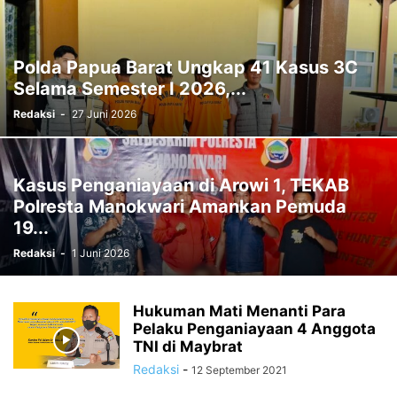
RELIGI
SOCCER
SORONG
SORONG SELATAN
SOSIAL
SPORTS
STTP MANOKWARI
SUARA DARI KAMPUNG
SUPIORI
TAK BERKATEGORI
TAMBRAUW
TEKNOLOGI
TELUK BINTUNI
Polda Papua Barat Ungkap 41 Kasus 3C
TELUK WONDAMA
TIMIKA
VIDEO
WAMENA
Selama Semester I 2026,...
Redaksi
-
27 Juni 2026
Kasus Penganiayaan di Arowi 1, TEKAB
Polresta Manokwari Amankan Pemuda
19...
Redaksi
-
1 Juni 2026
Hukuman Mati Menanti Para
Pelaku Penganiayaan 4 Anggota
TNI di Maybrat
Redaksi
-
12 September 2021