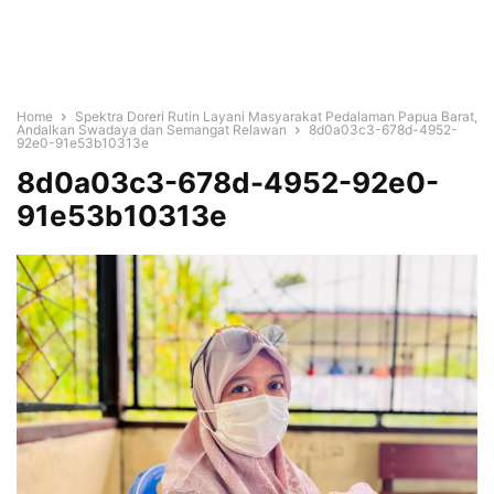
Home
Spektra Doreri Rutin Layani Masyarakat Pedalaman Papua Barat,
Andalkan Swadaya dan Semangat Relawan
8d0a03c3-678d-4952-
92e0-91e53b10313e
8d0a03c3-678d-4952-92e0-
91e53b10313e