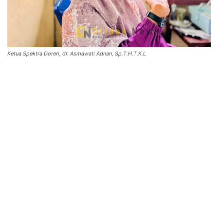
Ketua Spektra Doreri, dr. Asmawati Adnan, Sp.T.H.T.K.L