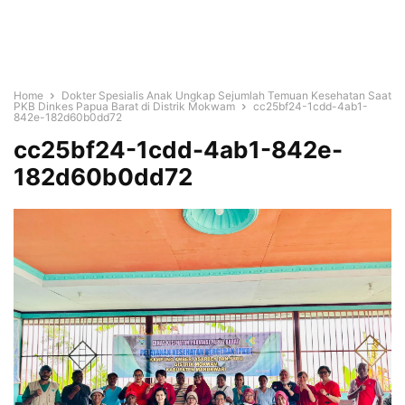
Home
Dokter Spesialis Anak Ungkap Sejumlah Temuan Kesehatan Saat
PKB Dinkes Papua Barat di Distrik Mokwam
cc25bf24-1cdd-4ab1-
842e-182d60b0dd72
cc25bf24-1cdd-4ab1-842e-
182d60b0dd72